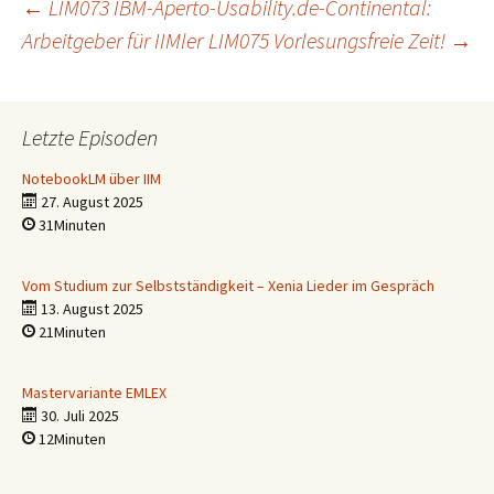
Beitragsnavigation
←
LIM073 IBM-Aperto-Usability.de-Continental:
Arbeitgeber für IIMler
LIM075 Vorlesungsfreie Zeit!
→
Letzte Episoden
NotebookLM über IIM
27. August 2025
31Minuten
Vom Studium zur Selbstständigkeit – Xenia Lieder im Gespräch
13. August 2025
21Minuten
Mastervariante EMLEX
30. Juli 2025
12Minuten