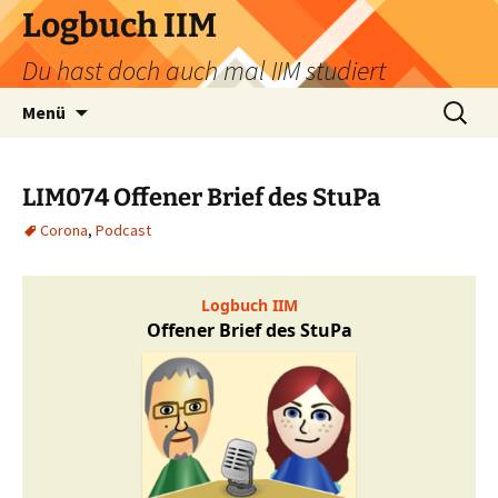
Zum
Logbuch IIM
Inhalt
Du hast doch auch mal IIM studiert
springen
Suchen
Menü
nach:
LIM074 Offener Brief des StuPa
Corona
,
Podcast