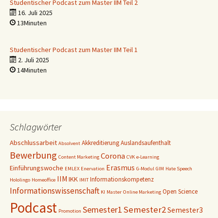
Studentischer Podcast zum Master IIM Teil 2
16. Juli 2025
13Minuten
Studentischer Podcast zum Master IIM Teil 1
2. Juli 2025
14Minuten
Schlagwörter
Abschlussarbeit
Akkreditierung
Auslandsaufenthalt
Absolvent
Bewerbung
Corona
Content Marketing
CVK
e-Learning
Erasmus
Einführungswoche
EMLEX
Enervation
G-Modul
GIM
Hate Speech
IIM
IKK
Informationskompetenz
Hololingo
Homeoffice
IMIT
Informationswissenschaft
Open Science
KI
Master
Online Marketing
Podcast
Semester1
Semester2
Semester3
Promotion