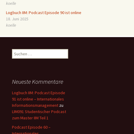
koelle
Logbuch IIM: Podcast Episode 90 ist online
18. Juni 2025
koelle
Suchen
nach:
Neueste Kommentare
Logbuch IIM: Podcast Episode
91 ist online – Internationales
Informationsmanagement
zu
LIM091 Studentischer Podcast
zum Master IIM Teil 1
Podcast Episode 60 –
Internationales