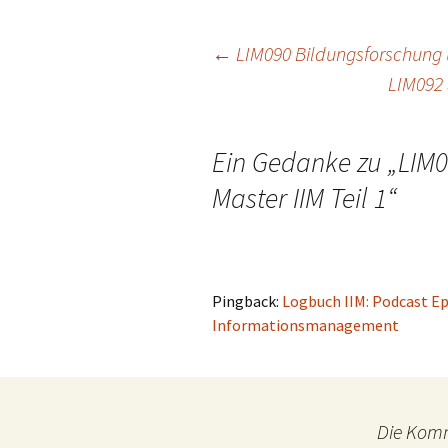
Beitragsnavigation
←
LIM090 Bildungsforschung
LIM092 
Ein Gedanke zu „
LIM0
Master IIM Teil 1
“
Pingback:
Logbuch IIM: Podcast Epi
Informationsmanagement
Die Komm