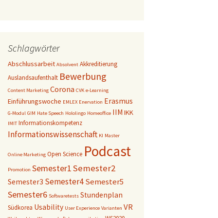
Schlagwörter
Abschlussarbeit
Akkreditierung
Absolvent
Bewerbung
Auslandsaufenthalt
Corona
Content Marketing
CVK
e-Learning
Erasmus
Einführungswoche
EMLEX
Enervation
IIM
IKK
G-Modul
GIM
Hate Speech
Hololingo
Homeoffice
Informationskompetenz
IMIT
Informationswissenschaft
KI
Master
Podcast
Open Science
Online Marketing
Semester1
Semester2
Promotion
Semester4
Semester5
Semester3
Semester6
Stundenplan
Softwaretests
VR
Usability
Südkorea
User Experience
Varianten