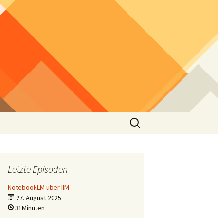
Suchen
nach:
Letzte Episoden
NotebookLM über IIM
27. August 2025
31Minuten