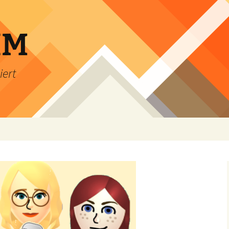
IM
iert