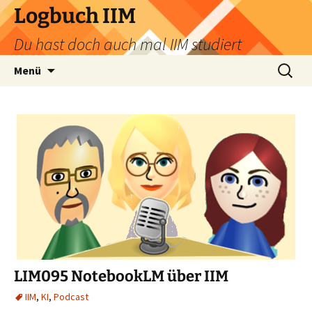
Zum
Logbuch IIM
Inhalt
Du hast doch auch mal IIM studiert
springen
Suchen
Menü
nach:
LIM095 NotebookLM über IIM
IIM
,
KI
,
Podcast