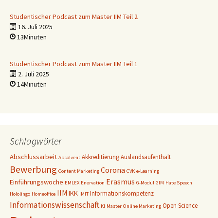
Studentischer Podcast zum Master IIM Teil 2
16. Juli 2025
13Minuten
Studentischer Podcast zum Master IIM Teil 1
2. Juli 2025
14Minuten
Schlagwörter
Abschlussarbeit
Akkreditierung
Auslandsaufenthalt
Absolvent
Bewerbung
Corona
Content Marketing
CVK
e-Learning
Erasmus
Einführungswoche
EMLEX
Enervation
G-Modul
GIM
Hate Speech
IIM
IKK
Informationskompetenz
Hololingo
Homeoffice
IMIT
Informationswissenschaft
Open Science
KI
Master
Online Marketing