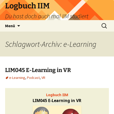
Zum
Logbuch IIM
Inhalt
Du hast doch auch mal IIM studiert
springen
Suchen
Menü
nach:
Schlagwort-Archiv: e-Learning
LIM045 E-Learning in VR
e-Learning
,
Podcast
,
VR