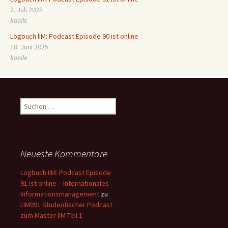
2. Juli 2025
koelle
Logbuch IIM: Podcast Episode 90 ist online
18. Juni 2025
koelle
Suchen
nach:
Neueste Kommentare
Logbuch IIM: Podcast Episode
91 ist online – Internationales
Informationsmanagement
zu
LIM091 Studentischer Podcast
zum Master IIM Teil 1