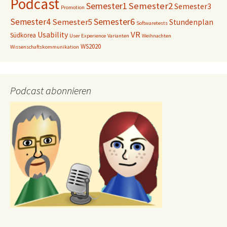
Podcast
Semester1
Semester2
Semester3
Promotion
Semester6
Semester4
Semester5
Stundenplan
Softwaretests
VR
Usability
Südkorea
User Experience
Varianten
Weihnachten
WS2020
Wissenschaftskommunikation
Podcast abonnieren