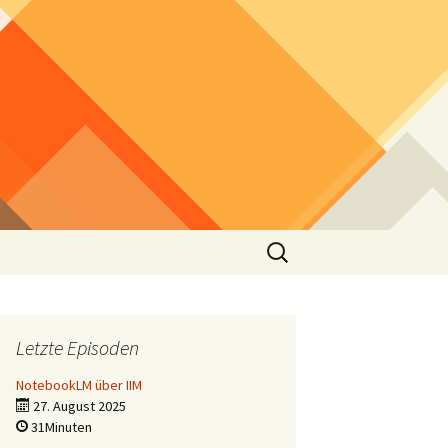
Suchen
nach:
Letzte Episoden
NotebookLM über IIM
27. August 2025
31Minuten