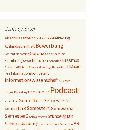
Schlagwörter
Abschlussarbeit
Akkreditierung
Absolvent
Bewerbung
Auslandsaufenthalt
Corona
Content Marketing
CVK
e-Learning
Erasmus
Einführungswoche
EMLEX
Enervation
IIM
IKK
G-Modul
GIM
Hate Speech
Hololingo
Homeoffice
Informationskompetenz
IMIT
Informationswissenschaft
KI
Master
Podcast
Open Science
Online Marketing
Semester1
Semester2
Promotion
Semester4
Semester5
Semester3
Semester6
Stundenplan
Softwaretests
VR
Usability
Südkorea
User Experience
Varianten