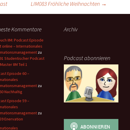
ast
LIM083 Fröhliche Weihnachten
→
ueste Kommentare
Archiv
uch IIM: Podcast Episode
st online – Internationales
ormationsmanagement
zu
Podcast abonnieren
91 Studentischer Podcast
Master IIM Teil 1
ast Episode 60 –
rnationales
ormationsmanagement
zu
60 Nachhaltig
ast Episode 59 –
rnationales
ormationsmanagement
zu
59 Enervation
rnationales