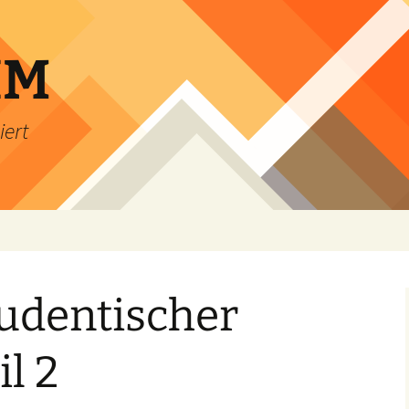
IM
iert
udentischer
l 2