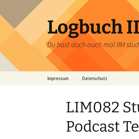
Zum
Inhalt
springen
Logbuch I
Du hast doch auch mal IIM stud
Impressum
Datenschutz
LIM082 St
Podcast Tei