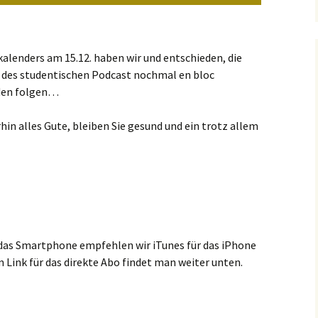
lenders am 15.12. haben wir und entschieden, die
2, des studentischen Podcast nochmal en bloc
oden folgen…
hin alles Gute, bleiben Sie gesund und ein trotz allem
das Smartphone empfehlen wir iTunes für das iPhone
n Link für das direkte Abo findet man weiter unten.