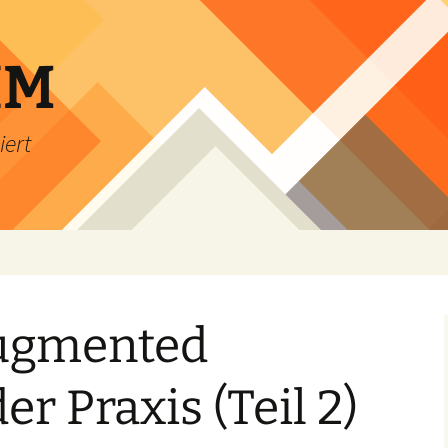
IM
iert
ugmented
der Praxis (Teil 2)