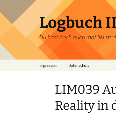
Zum
Inhalt
springen
Logbuch I
Du hast doch auch mal IIM stud
Impressum
Datenschutz
LIM039 A
Reality in 