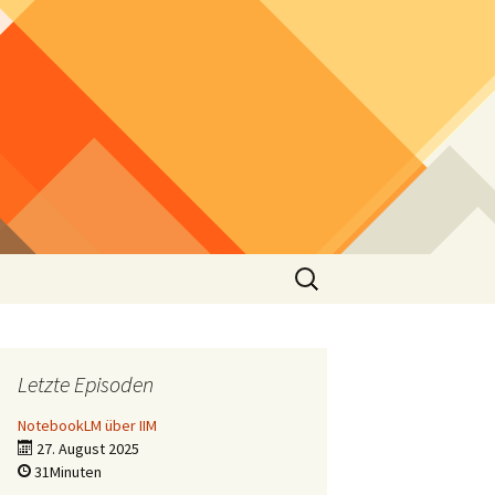
Suchen
nach:
Letzte Episoden
NotebookLM über IIM
27. August 2025
31Minuten