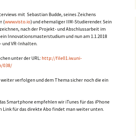
Interviews mit Sebastian Budde, seines Zeichens
r (
www.visto.io
) und ehemaliger IIM-Studierender. Sein
eichnen, nach der Projekt- und Abschlussarbeit im
 ein Innovationsmasterstudium und nun am 1.1.2018
- und VR-Inhalten.
ochen unter der URL:
http://file01.iw.uni-
m/038/
weiter verfolgen und dem Thema sicher noch die ein
das Smartphone empfehlen wir iTunes für das iPhone
n Link für das direkte Abo findet man weiter unten.