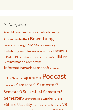
Schlagwörter
Abschlussarbeit
Akkreditierung
Absolvent
Bewerbung
Auslandsaufenthalt
Corona
Content Marketing
CVK
e-Learning
Erasmus
Einführungswoche
EMLEX
Enervation
IIM
IKK
G-Modul
GIM
Hate Speech
Hololingo
Homeoffice
Informationskompetenz
IMIT
Informationswissenschaft
KI
Master
Podcast
Open Science
Online Marketing
Semester1
Semester2
Promotion
Semester4
Semester5
Semester3
Semester6
Stundenplan
Softwaretests
VR
Usability
Südkorea
User Experience
Varianten